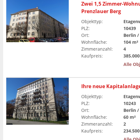
Zwei 1,5 Zimmer-Wohnu
Prenzlauer Berg
Objekttyp
:
Etagen
PLZ
:
10439
Ort
:
Berlin 
Wohnfläche
:
104 m²
Zimmeranzahl
:
4
Kaufpreis
:
385.000
Alle Ob
Ihre neue Kapitalanlag
Objekttyp
:
Etagen
PLZ
:
10243
Ort
:
Berlin /
Wohnfläche
:
60 m²
Zimmeranzahl
:
2
Kaufpreis
:
234.500
Alle Ob