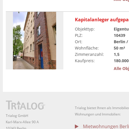
Kapitalanleger aufgepas
Objekttyp
:
Eigent
PLZ
:
10439
Ort
:
Berlin 
Wohnfläche
:
50 m²
Zimmeranzahl
:
1,5
Kaufpreis
:
180.000
Alle Ob
Trialog bietet Ihnen als Immobil
Wohnungen und Immobilien:
Trialog GmbH
Karl-Marx-Allee 90 A
Mietwohnungen Berl
10243 Berlin