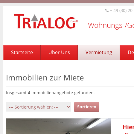
+ 49 (30) 20
Wohnungs-/Ge
Startseite
Über Uns
Vermietung
De
Immobilien zur Miete
Insgesamt
4
Immobilienangebot
e
gefunden.
Hier