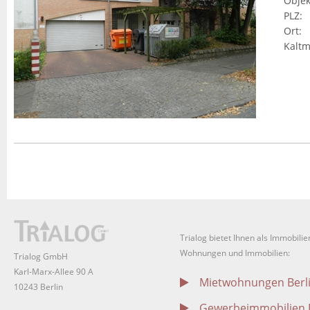
Objek
PLZ
:
Ort
:
Kaltm
Trialog bietet Ihnen als Immobil
Wohnungen und Immobilien:
Trialog GmbH
Karl-Marx-Allee 90 A
Mietwohnungen Berl
10243 Berlin
Gewerbeimmobilien B