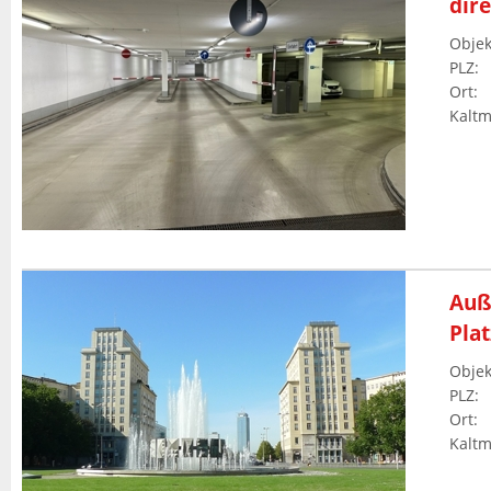
dir
Objek
PLZ
:
Ort
:
Kaltm
Auß
Plat
Objek
PLZ
:
Ort
:
Kaltm